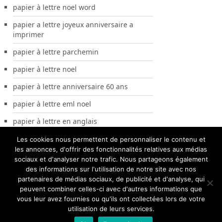
papier à lettre noel word
papier a lettre joyeux anniversaire a
imprimer
papier à lettre parchemin
papier à lettre noel
papier à lettre anniversaire 60 ans
papier à lettre eml noel
papier à lettre en anglais
Les cookies nous permettent de personnaliser le contenu et
les annonces, d'offrir des fonctionnalités relatives aux médias
sociaux et d'analyser notre trafic. Nous partageons également
des informations sur l'utilisation de notre site avec nos
partenaires de médias sociaux, de publicité et d'analyse, qui
peuvent combiner celles-ci avec d'autres informations que
vous leur avez fournies ou qu'ils ont collectées lors de votre
utilisation de leurs services.
Papier A Lettre
Copyright © 2026.