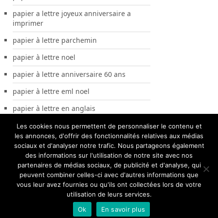
papier a lettre joyeux anniversaire a
imprimer
papier à lettre parchemin
papier à lettre noel
papier à lettre anniversaire 60 ans
papier à lettre eml noel
papier à lettre en anglais
Les cookies nous permettent de personnaliser le contenu et
les annonces, d'offrir des fonctionnalités relatives aux médias
sociaux et d'analyser notre trafic. Nous partageons également
des informations sur l'utilisation de notre site avec nos
partenaires de médias sociaux, de publicité et d'analyse, qui
peuvent combiner celles-ci avec d'autres informations que
vous leur avez fournies ou qu'ils ont collectées lors de votre
utilisation de leurs services.
Papier A Lettre
Copyright © 2026.
Ok
En savoir plus
Modèles de Papier à Lettre
Allez en haut de page ↑