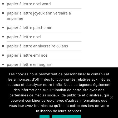
papier à lettre noel word
papier a lettre joyeux anniversaire a
imprimer
papier à lettre parchemin
papier à lettre noel
papier à lettre anniversaire 60 ans
papier à lettre eml noel
papier à lettre en anglais
Les cookies nous permettent de personnaliser le contenu et
les annonces, d'offrir des fonctionnalités relatives aux médias
sociaux et d'analyser notre trafic. Nous partageons également
des informations sur l'utilisation de notre site avec nos
partenaires de médias sociaux, de publicité et d'analyse, qui
peuvent combiner celles-ci avec d'autres informations que
vous leur avez fournies ou qu'ils ont collectées lors de votre
utilisation de leurs services.
Papier A Lettre
Copyright © 2026.